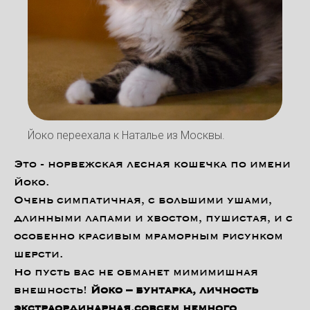
Йоко переехала к Наталье из Москвы.
Это - норвежская лесная кошечка по имени
Йоко.
Очень симпатичная, с большими ушами,
длинными лапами и хвостом, пушистая, и с
особенно красивым мраморным рисунком
шерсти.
Но пусть вас не обманет мимимишная
внешность!
Йоко – бунтарка,
личность
экстраординарная,
совсем немного