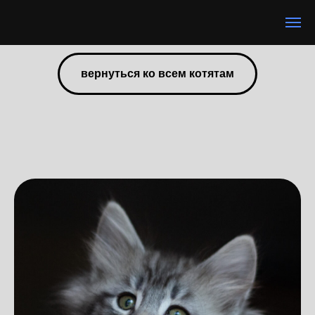
вернуться ко всем котятам